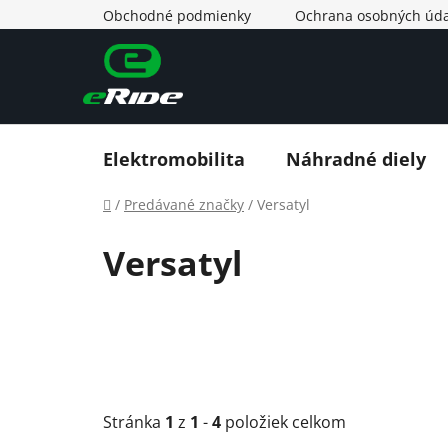
Prejsť
Obchodné podmienky
Ochrana osobných úda
na
obsah
Elektromobilita
Náhradné diely
Domov
/
Predávané značky
/
Versatyl
Versatyl
Stránka
1
z
1
-
4
položiek celkom