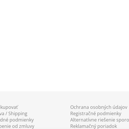
O
v
l
á
akupovať
Ochrana osobných údajov
d
a / Shipping
Registračné podmienky
a
dné podmienky
Alternatívne riešenie spor
c
penie od zmluvy
Reklamačný poriadok
i