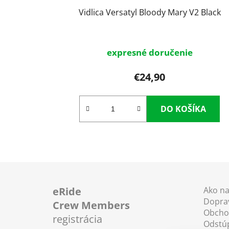
Vidlica Versatyl Bloody Mary V2 Black
expresné doručenie
€24,90
DO KOŠÍKA
Z
á
eRide
Ako n
Doprav
p
Crew Members
Obcho
ä
registrácia
Odstú