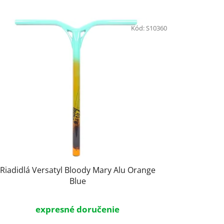
d
e
n
Kód:
S10360
i
e
p
r
o
d
u
k
t
o
Riadidlá Versatyl Bloody Mary Alu Orange
v
Blue
expresné doručenie