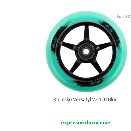
V
ý
Kód:
S1
p
i
s
p
r
o
d
u
k
t
Koliesko Versatyl V2 110 Blue
o
v
expresné doručenie