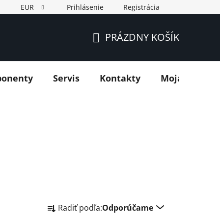
EUR
Prihlásenie
Registrácia
PRÁZDNY KOŠÍK
NÁKUPNÝ
KOŠÍK
ponenty
Servis
Kontakty
Moja objedn
R
Radiť podľa:
Odporúčame
a