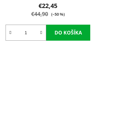
€22,45
€44,90
(–50 %)
DO KOŠÍKA