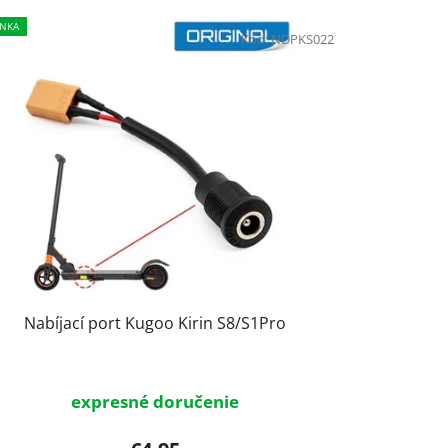
e
NKA
Kód:
NDPKS022
p
r
o
d
u
k
t
o
v
Nabíjací port Kugoo Kirin S8/S1Pro
expresné doručenie