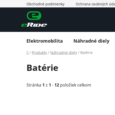
Prejsť
Obchodné podmienky
Ochrana osobných úda
na
obsah
Elektromobilita
Náhradné diely
Domov
/
Produkty
/
Náhradné diely
/
Batérie
Batérie
Stránka
1
z
1
-
12
položiek celkom