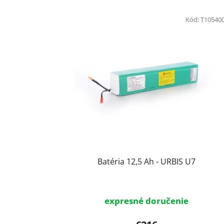
V
ý
Kód:
T10540
p
i
s
p
r
o
d
u
k
t
Batéria 12,5 Ah - URBIS U7
o
v
expresné doručenie