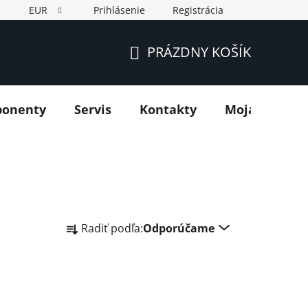
EUR
Prihlásenie
Registrácia
PRÁZDNY KOŠÍK
NÁKUPNÝ
KOŠÍK
ponenty
Servis
Kontakty
Moja objedn
R
Radiť podľa:
Odporúčame
a
d
e
n
i