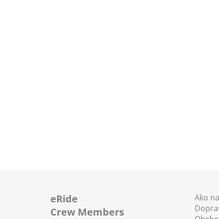
Z
á
eRide
Ako n
Doprav
p
Crew Members