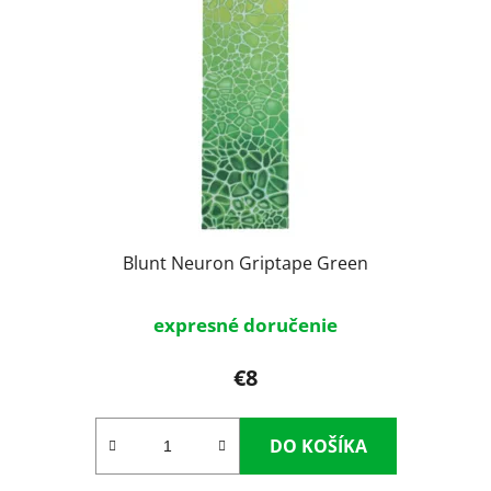
s
d
p
u
r
k
o
t
d
o
u
v
k
t
o
v
Blunt Neuron Griptape Green
expresné doručenie
€8
DO KOŠÍKA