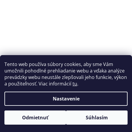
Tento web používa súbory cookies, aby sme Vám
umožnili pohodlné prehliadanie webu a vďaka analýze
prevádzky webu neustále zlepšovali jeho funkcie, výkon
a použiteľnosť. Viac informácií
tu
.
Jessup Original 9" Griptape (Sky Blue)
Nastavenie
expresné doručenie
Odmietnuť
Súhlasím
€9