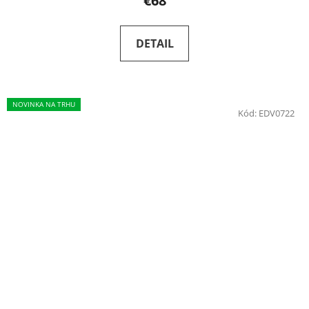
€68
DETAIL
NOVINKA NA TRHU
Kód:
EDV0722