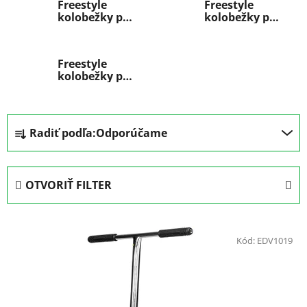
Freestyle
Freestyle
kolobežky pre
kolobežky pre
začiatočníkov
stredne
pokročilých
Freestyle
kolobežky pre
pokročilých
R
Radiť podľa:
Odporúčame
a
d
e
OTVORIŤ FILTER
n
i
V
e
ý
Kód:
EDV1019
p
p
r
i
o
s
d