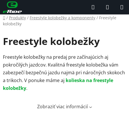
Prejsť
Hľadať
NÁKUP
na
KOŠÍK
obsah
Domov
/
Produkty
/
Freestyle kolobežky a komponenty
/
Freestyle
kolobežky
Freestyle kolobežky
Freestyle kolobežky na predaj pre začínajúcich aj
pokročilých jazdcov. Kvalitná freestyle kolobežka vám
zabezpečí bezpečnú jazdu najmä pri náročných skokoch
a trikoch. V ponuke máme aj
kolieska na freestyle
kolobežky
.
Zobraziť viac informácií