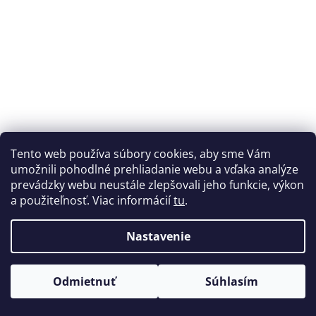
Tento web používa súbory cookies, aby sme Vám
umožnili pohodlné prehliadanie webu a vďaka analýze
prevádzky webu neustále zlepšovali jeho funkcie, výkon
a použiteľnosť. Viac informácií
tu
.
Freestyle kolobežka Divine Apollon červená
Nastavenie
momentálne nedostupné
Odmietnuť
Súhlasím
€164,90