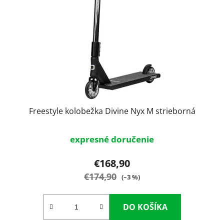
p
u
r
k
o
t
d
o
u
v
k
t
o
v
Freestyle kolobežka Divine Nyx M strieborná
expresné doručenie
€168,90
€174,90
(–3 %)
DO KOŠÍKA