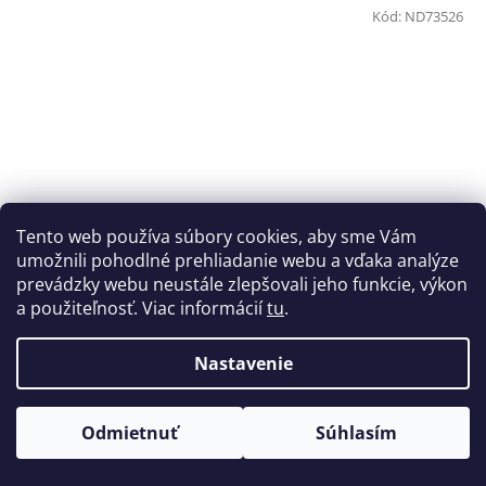
Kód:
ND73526
Tento web používa súbory cookies, aby sme Vám
umožnili pohodlné prehliadanie webu a vďaka analýze
prevádzky webu neustále zlepšovali jeho funkcie, výkon
a použiteľnosť. Viac informácií
tu
.
Duša 90/65-6.5 90X90 ° (Xuancheng)
Nastavenie
expresné doručenie
Odmietnuť
Súhlasím
€11,80