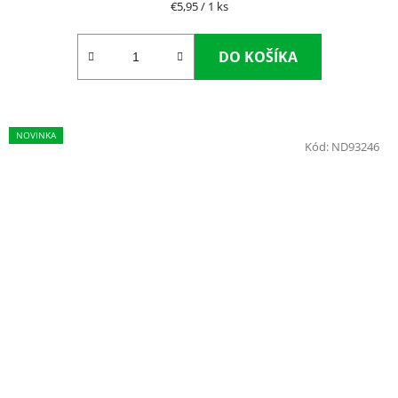
Jednotková
€5,95 / 1 ks
cena:
DO KOŠÍKA
NOVINKA
Kód:
ND93246