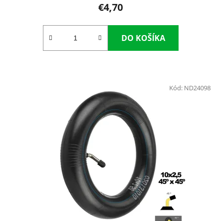
€4,70
DO KOŠÍKA
Kód:
ND24098