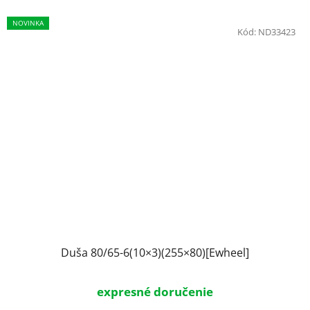
NOVINKA
Kód:
ND33423
Duša 80/65-6(10×3)(255×80)[Ewheel]
expresné doručenie