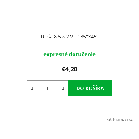
Duša 8.5 × 2 VC 135°X45°
expresné doručenie
€4,20
DO KOŠÍKA
Kód:
ND49174