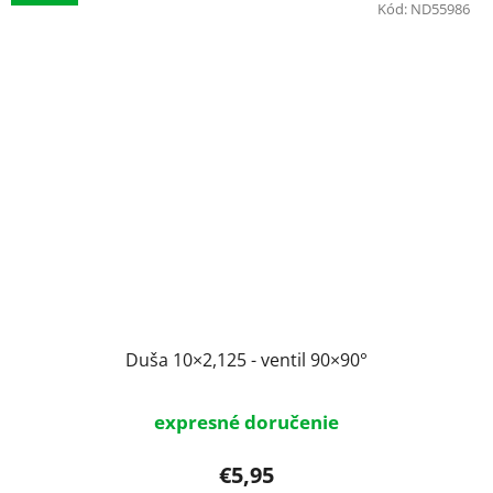
Kód:
ND55986
Duša 10×2,125 - ventil 90×90°
expresné doručenie
€5,95