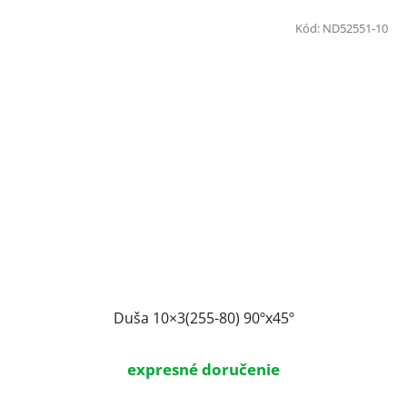
Kód:
ND52551-10
Duša 10×3(255-80) 90ºx45º
expresné doručenie