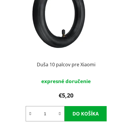
p
u
r
k
o
t
d
o
u
v
k
t
o
v
Duša 10 palcov pre Xiaomi
expresné doručenie
€5,20
DO KOŠÍKA