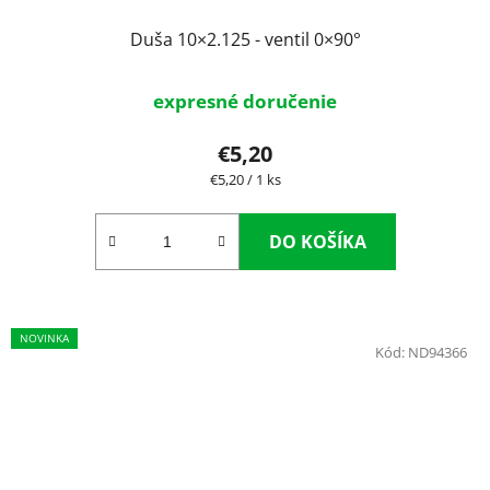
Duša 10×2.125 - ventil 0×90°
expresné doručenie
€5,20
Jednotková
€5,20 / 1 ks
cena:
DO KOŠÍKA
NOVINKA
Kód:
ND94366