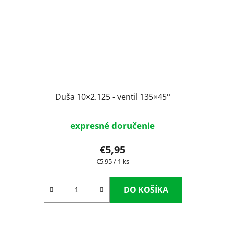
Duša 10×2.125 - ventil 135×45°
expresné doručenie
€5,95
Jednotková
€5,95 / 1 ks
cena:
DO KOŠÍKA