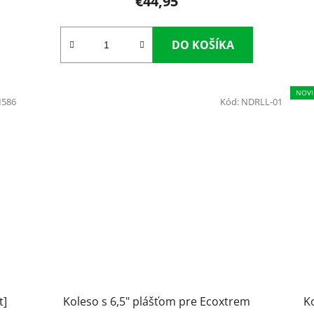
€44,95
DO KOŠÍKA
NOVI
586
Kód:
NDRLL-01
t]
Koleso s 6,5" plášťom pre Ecoxtrem
K