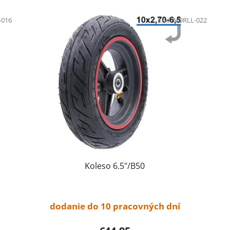
016
Kód:
NDRLL-022
Koleso 6.5"/B50
dodanie do 10 pracovných dní