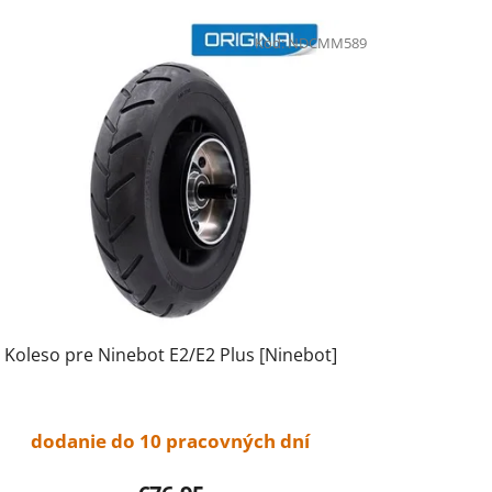
e
Kód:
NDCMM589
p
r
o
d
u
k
t
o
v
Koleso pre Ninebot E2/E2 Plus [Ninebot]
dodanie do 10 pracovných dní