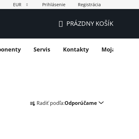
EUR
Prihlásenie
Registrácia
PRÁZDNY KOŠÍK
NÁKUPNÝ
KOŠÍK
ponenty
Servis
Kontakty
Moja objedn
R
Radiť podľa:
Odporúčame
a
d
e
n
i