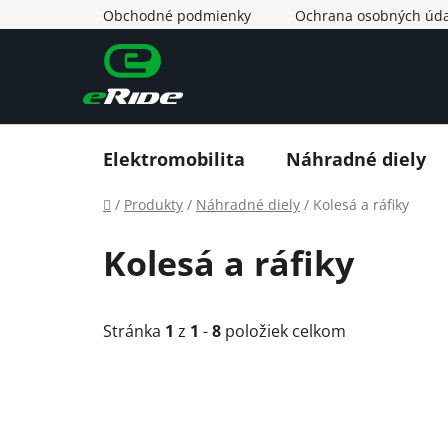
Prejsť
Obchodné podmienky
Ochrana osobných úda
na
obsah
Elektromobilita
Náhradné diely
Domov
/
Produkty
/
Náhradné diely
/
Kolesá a ráfiky
Kolesá a ráfiky
Stránka
1
z
1
-
8
položiek celkom