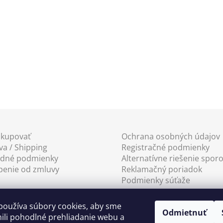
a
c
i
e
p
r
v
k
y
v
ý
p
akupovať
Ochrana osobných údajov
i
a / Shipping
Registračné podmienky
s
dné podmienky
Alternatívne riešenie spor
u
penie od zmluvy
Reklamačný poriadok
Podmienky súťaže
používa súbory cookies, aby sme
Odmietnuť
li pohodlné prehliadanie webu a