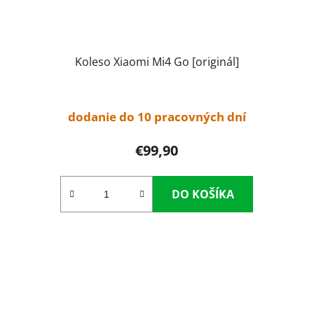
Koleso Xiaomi Mi4 Go [originál]
dodanie do 10 pracovných dní
€99,90
DO KOŠÍKA
O
v
l
á
d