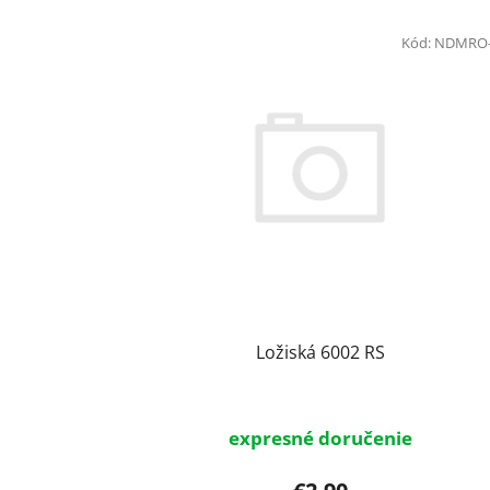
V
ý
Kód:
NDMRO-
p
i
s
p
r
o
d
u
k
t
Ložiská 6002 RS
o
v
expresné doručenie