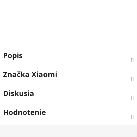
Popis
Značka
Xiaomi
Diskusia
Hodnotenie
Z
á