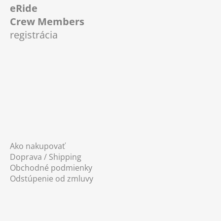
eRide
p
Crew Members
ä
registrácia
t
i
e
Ako nakupovať
Doprava / Shipping
Obchodné podmienky
Odstúpenie od zmluvy