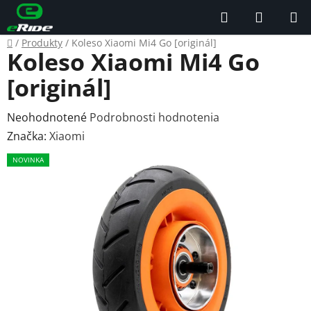
Prejsť
Hľadať
NÁKUP
na
KOŠÍK
obsah
Domov
/
Produkty
/
Koleso Xiaomi Mi4 Go [originál]
Koleso Xiaomi Mi4 Go
[originál]
Priemerné
Neohodnotené
Podrobnosti hodnotenia
hodnotenie
Značka:
Xiaomi
produktu
NOVINKA
je
0,0
z
5
hviezdičiek.