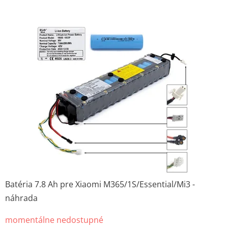
š
e
j
s
t
r
á
n
k
e
Batéria 7.8 Ah pre Xiaomi M365/1S/Essential/Mi3 -
.
náhrada
V
momentálne nedostupné