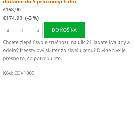
dodanie do 5 pracovných dní
€168,90
€174,90
(–3 %)
DO KOŠÍKA
Chcete zlepšiť svoje zručnosti na ulici? Hľadáte kvalitný a
odolný freestylový skúter za skvelú cenu? Divine Nyx je
presne to, čo potrebujete.
Kód:
EDV1009