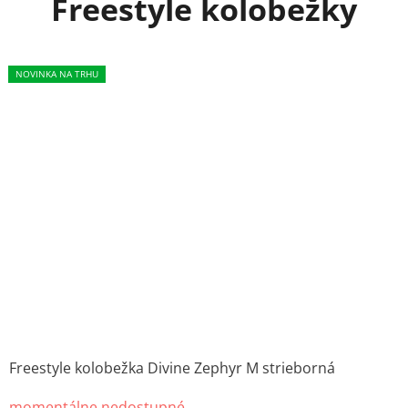
Freestyle kolobežky
NOVINKA NA TRHU
NOVINKA
NOVINKA NA TRHU
Freestyle kolobežka Divine Zephyr M strieborná
momentálne nedostupné