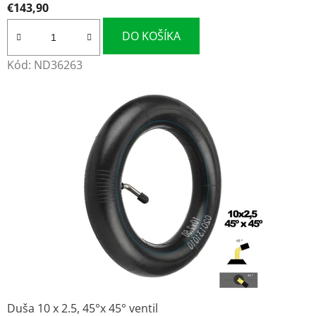
y
€143,90
u
DO KOŠÍKA
ž
Kód:
ND36263
i
t
e
z
ľ
a
v
y
a
Duša 10 x 2.5, 45°x 45° ventil