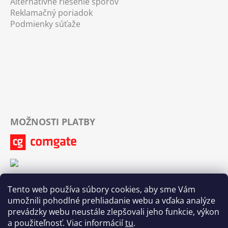
Alternatívne riešenie sporov
Reklamačný poriadok
Podmienky súťaže
MOŽNOSTI PLATBY
Tento web používa súbory cookies, aby sme Vám
umožnili pohodlné prehliadanie webu a vďaka analýze
prevádzky webu neustále zlepšovali jeho funkcie, výkon
a použiteľnosť. Viac informácií
tu
.