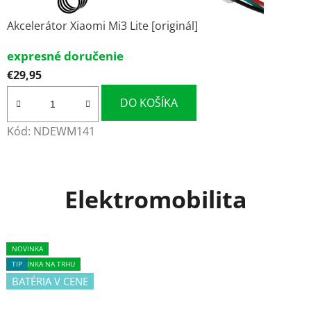
a
Akcelerátor Xiaomi Mi3 Lite [originál]
t
ý
expresné doručenie
€29,95
t
DO KOŠÍKA
o
v
Kód:
NDEWM141
a
r
Elektromobilita
.
TIP
NOVINKA
NOVINKA
NOVINKA
NOVINKA NA TRHU
TIP
BATÉRIA V CENE