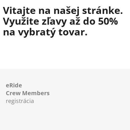
Vitajte na našej stránke.
Využite zľavy až do 50%
na vybratý tovar.
Z
á
eRide
p
Crew Members
ä
registrácia
t
i
e