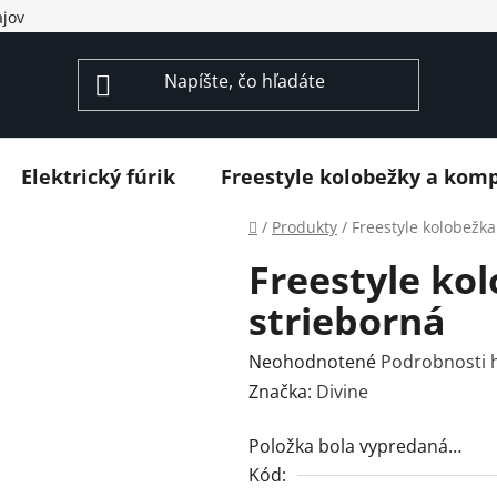
jov
Elektrický fúrik
Freestyle kolobežky a kom
Domov
/
Produkty
/
Freestyle kolobežka
Freestyle ko
strieborná
Priemerné
Neohodnotené
Podrobnosti 
hodnotenie
Značka:
Divine
produktu
Položka bola vypredaná…
je
Kód:
0,0