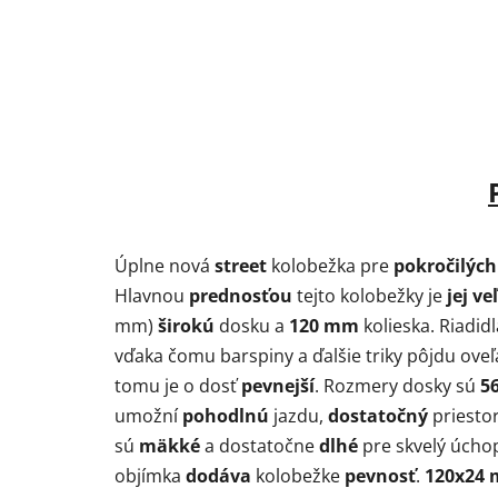
Úplne nová
street
kolobežka pre
pokročilých
Hlavnou
prednosťou
tejto kolobežky je
jej
ve
mm)
širokú
dosku a
120
mm
kolieska. Riadid
vďaka čomu barspiny a ďalšie triky pôjdu oveľ
tomu je o dosť
pevnejší
. Rozmery dosky sú
5
umožní
pohodlnú
jazdu,
dostatočný
priesto
sú
mäkké
a dostatočne
dlhé
pre skvelý úchop
objímka
dodáva
kolobežke
pevnosť
.
120x24