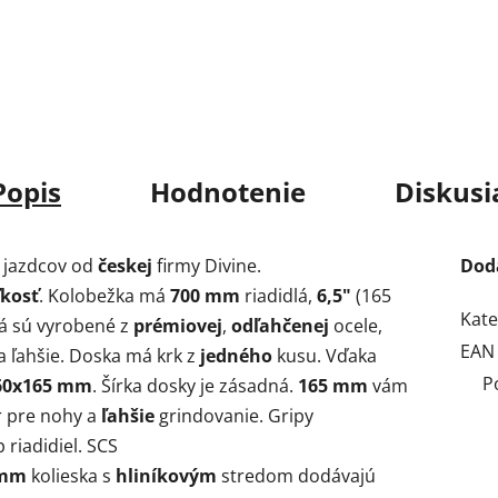
Popis
Hodnotenie
Diskusi
jazdcov od
českej
firmy Divine.
Dod
ľkosť
. Kolobežka má
700
mm
riadidlá,
6,5"
(165
Kate
lá sú vyrobené z
prémiovej
,
odľahčenej
ocele,
EAN
a ľahšie. Doska má krk z
jedného
kusu. Vďaka
P
60x165 mm
. Šírka dosky je zásadná.
165 mm
vám
r pre nohy a
ľahšie
grindovanie. Gripy
 riadidiel. SCS
 mm
kolieska s
hliníkovým
stredom dodávajú