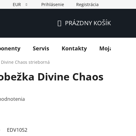
EUR
Prihlásenie
Registrácia
PRÁZDNY KOŠÍK
NÁKUPNÝ
KOŠÍK
ponenty
Servis
Kontakty
Moja objedn
 Divine Chaos strieborná
lobežka Divine Chaos
hodnotenia
EDV1052