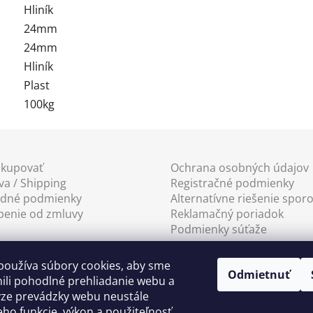
Hliník
24mm
24mm
Hliník
Plast
100kg
akupovať
Ochrana osobných údajov
a / Shipping
Registračné podmienky
dné podmienky
Alternatívne riešenie spor
penie od zmluvy
Reklamačný poriadok
Podmienky súťaže
používa súbory cookies, aby sme
Odmietnuť
li pohodlné prehliadanie webu a
ýze prevádzky webu neustále
jeho funkcie, výkon a použiteľnosť.