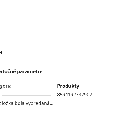
a
atočné parametre
gória
Produkty
8594192732907
oložka bola vypredaná…