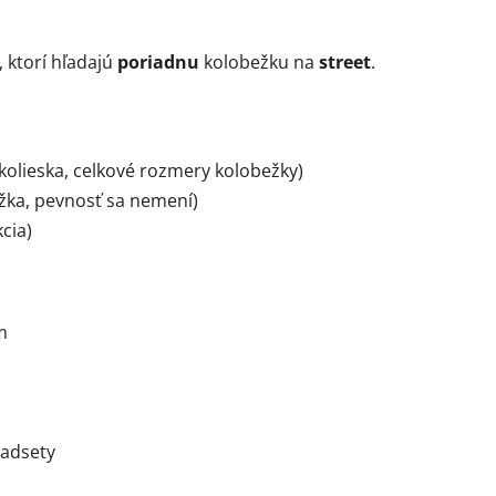
 ktorí hľadajú
poriadnu
kolobežku na
street
.
kolieska, celkové rozmery kolobežky)
ežka, pevnosť sa nemení)
cia)
m
eadsety