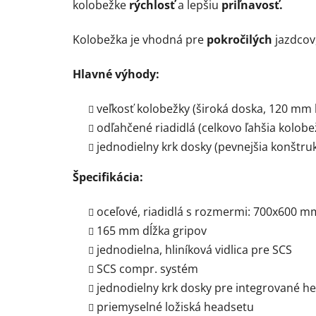
kolobežke
rýchlosť
a lepšiu
priľnavosť.
Kolobežka je vhodná pre
pokročilých
jazdcov,
Hlavné výhody:
veľkosť kolobežky (široká doska, 120 mm 
odľahčené riadidlá (celkovo ľahšia kolob
jednodielny krk dosky (pevnejšia konštruk
Špecifikácia:
oceľové, riadidlá s rozmermi: 700x600 m
165 mm dĺžka gripov
jednodielna, hliníková vidlica pre SCS
SCS compr. systém
jednodielny krk dosky pre integrované h
priemyselné ložiská headsetu