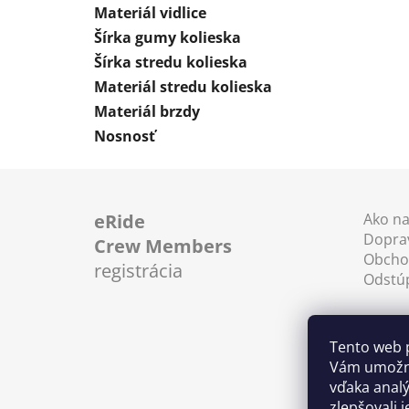
Materiál vidlice
Šírka gumy kolieska
Šírka stredu kolieska
Materiál stredu kolieska
Materiál brzdy
Nosnosť
Z
á
eRide
Ako n
Doprav
p
Crew Members
Obcho
ä
registrácia
Odstú
t
i
e
Tento web 
Vám umožni
vďaka anal
zlepšovali 