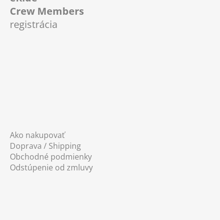
p
Crew Members
ä
registrácia
t
i
e
Ako nakupovať
Doprava / Shipping
Obchodné podmienky
Odstúpenie od zmluvy