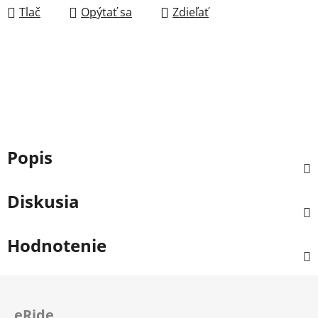
Tlač
Opýtať sa
Zdieľať
Popis
Diskusia
Hodnotenie
Z
á
eRide