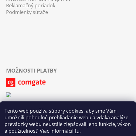
Reklamačný poriadok
Podmienky súťaže
MOŽNOSTI PLATBY
Tento web používa súbory cookies, aby sme Vám
umožnili pohodlné prehliadanie webu a vďaka analýze
prevádzky webu neustále zlepšovali jeho funkcie, výkon
a použiteľnosť. Viac informácií
tu
.