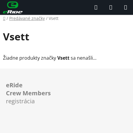
Prejsť
Hľadať
NÁKUP
na
KOŠÍK
obsah
Domov
/
Predávané značky
/
Vsett
Vsett
Žiadne produkty značky
Vsett
sa nenašli...
Z
á
eRide
p
Crew Members
ä
registrácia
t
i
e