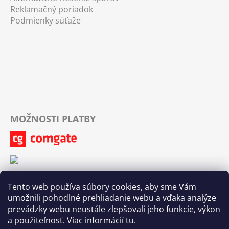
Reklamačný poriadok
Podmienky súťaže
MOŽNOSTI PLATBY
Tento web používa súbory cookies, aby sme Vám
umožnili pohodlné prehliadanie webu a vďaka analýze
prevádzky webu neustále zlepšovali jeho funkcie, výkon
a použiteľnosť. Viac informácií
tu
.