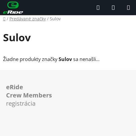
Prejsť
Hľadať
NÁKUP
na
KOŠÍK
obsah
Domov
/
Predávané značky
/
Sulov
Sulov
Žiadne produkty značky
Sulov
sa nenašli...
Z
á
eRide
p
Crew Members
ä
registrácia
t
i
e