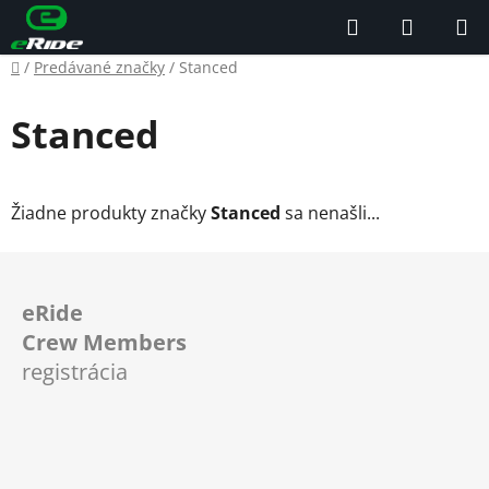
Prejsť
Hľadať
NÁKUP
na
KOŠÍK
obsah
Domov
/
Predávané značky
/
Stanced
Stanced
Žiadne produkty značky
Stanced
sa nenašli...
Z
á
eRide
p
Crew Members
ä
registrácia
t
i
e