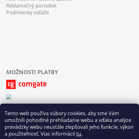
Reklamačný poriadok
Podmienky súťaže
MOŽNOSTI PLATBY
Tento web používa súbory cookies, aby sme Vám
umožnili pohodlné prehliadanie webu a vďaka analýze
prevádzky webu neustále zlepšovali jeho funkcie, výkon
a použiteľnosť. Viac informácií
tu
.