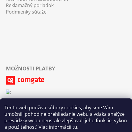
Reklamačný poriadok
Podmienky súťaže
MOŽNOSTI PLATBY
Tento web používa súbory cookies, aby sme Vám
umožnili pohodlné prehliadanie webu a vďaka analýze
prevádzky webu neustále zlepšovali jeho funkcie, výkon
a použiteľnosť. Viac informácií
tu
.