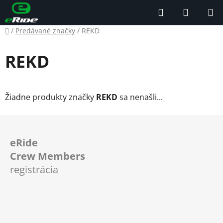
Prejsť
Hľadať
NÁKUP
na
KOŠÍK
obsah
Domov
/
Predávané značky
/
REKD
REKD
Žiadne produkty značky
REKD
sa nenašli...
Z
á
eRide
p
Crew Members
ä
registrácia
t
i
e