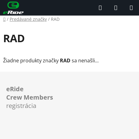
Prejsť
Hľadať
NÁKUP
na
KOŠÍK
obsah
Domov
/
Predávané značky
/
RAD
RAD
Žiadne produkty značky
RAD
sa nenašli...
Z
á
eRide
p
Crew Members
ä
registrácia
t
i
e