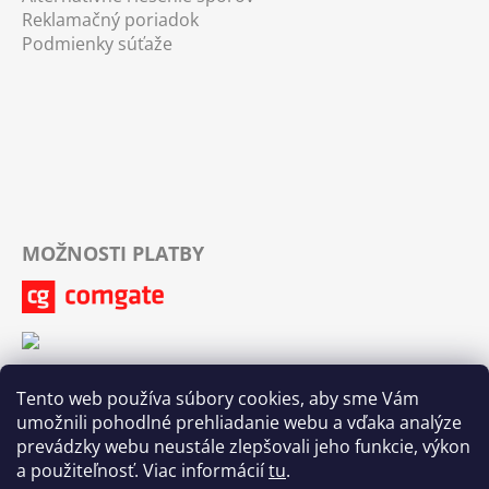
Reklamačný poriadok
Podmienky súťaže
MOŽNOSTI PLATBY
Tento web používa súbory cookies, aby sme Vám
umožnili pohodlné prehliadanie webu a vďaka analýze
prevádzky webu neustále zlepšovali jeho funkcie, výkon
a použiteľnosť. Viac informácií
tu
.