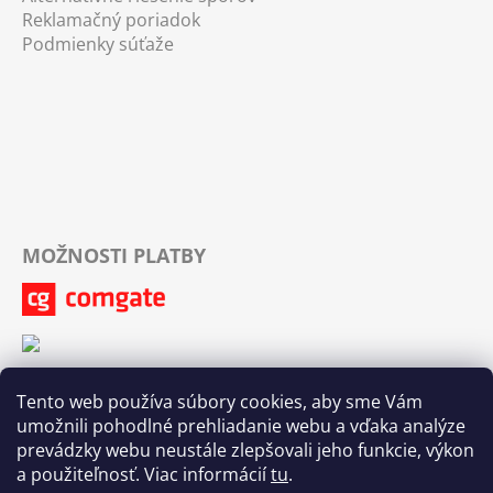
Reklamačný poriadok
Podmienky súťaže
MOŽNOSTI PLATBY
Tento web používa súbory cookies, aby sme Vám
umožnili pohodlné prehliadanie webu a vďaka analýze
prevádzky webu neustále zlepšovali jeho funkcie, výkon
a použiteľnosť. Viac informácií
tu
.