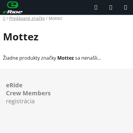
Prejsť
Hľadať
NÁKUP
na
KOŠÍK
obsah
Domov
/
Predávané značky
/
Mottez
Mottez
Žiadne produkty značky
Mottez
sa nenašli...
Z
á
eRide
p
Crew Members
ä
registrácia
t
i
e