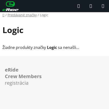
Prejsť
Hľadať
NÁKUP
na
KOŠÍK
obsah
Domov
/
Predávané značky
/
Logic
Logic
Žiadne produkty značky
Logic
sa nenašli...
Z
á
eRide
p
Crew Members
ä
registrácia
t
i
e