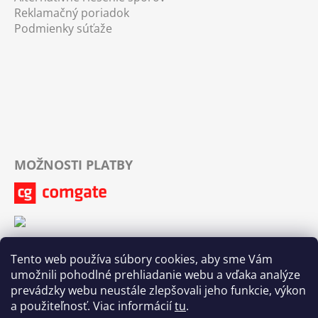
Reklamačný poriadok
Podmienky súťaže
MOŽNOSTI PLATBY
Tento web používa súbory cookies, aby sme Vám
umožnili pohodlné prehliadanie webu a vďaka analýze
prevádzky webu neustále zlepšovali jeho funkcie, výkon
a použiteľnosť. Viac informácií
tu
.