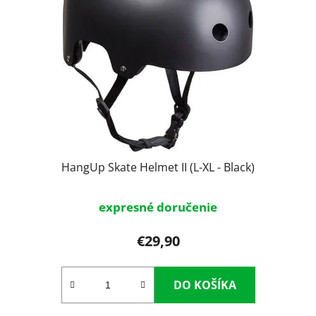
s
p
p
r
r
o
o
d
d
u
u
k
k
t
t
o
o
v
v
HangUp Skate Helmet II (L-XL - Black)
expresné doručenie
€29,90
DO KOŠÍKA