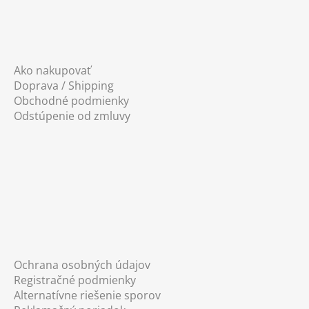
y
v
ý
p
i
Ako nakupovať
s
Doprava / Shipping
u
Obchodné podmienky
Odstúpenie od zmluvy
Ochrana osobných údajov
Registračné podmienky
Alternatívne riešenie sporov