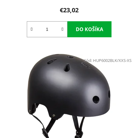
€23,02
DO KOŠÍKA
Kód:
HUP6002BLK/XXS-XS