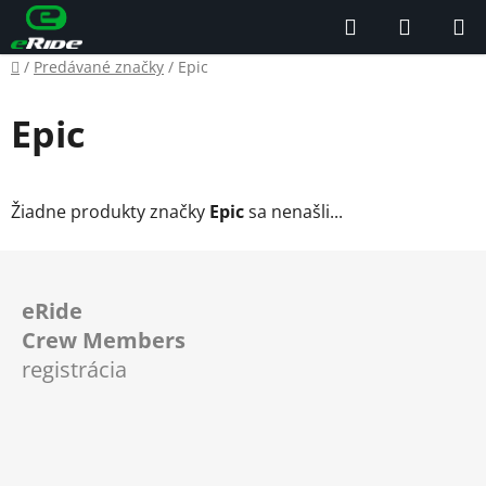
Prejsť
Hľadať
NÁKUP
na
KOŠÍK
obsah
Domov
/
Predávané značky
/
Epic
Epic
Žiadne produkty značky
Epic
sa nenašli...
Z
á
eRide
p
Crew Members
ä
registrácia
t
i
e