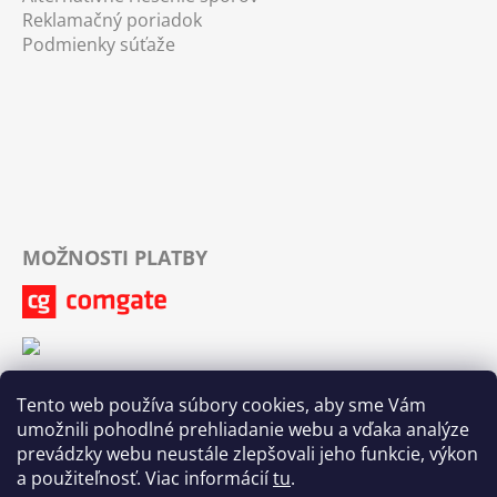
Reklamačný poriadok
Podmienky súťaže
MOŽNOSTI PLATBY
Tento web používa súbory cookies, aby sme Vám
umožnili pohodlné prehliadanie webu a vďaka analýze
prevádzky webu neustále zlepšovali jeho funkcie, výkon
a použiteľnosť. Viac informácií
tu
.