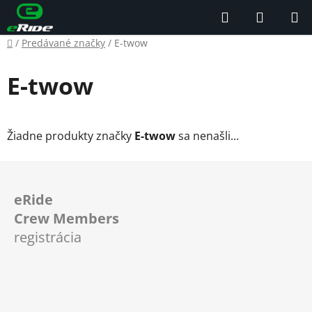
Prejsť
Hľadať
NÁKUP
na
KOŠÍK
obsah
Domov
/
Predávané značky
/
E-twow
E-twow
Žiadne produkty značky
E-twow
sa nenašli...
Z
á
eRide
p
Crew Members
ä
registrácia
t
i
e