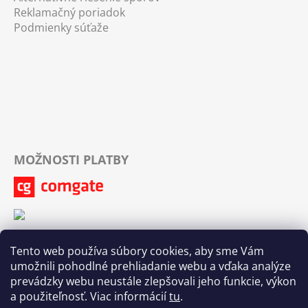
Reklamačný poriadok
Podmienky súťaže
MOŽNOSTI PLATBY
Tento web používa súbory cookies, aby sme Vám
umožnili pohodlné prehliadanie webu a vďaka analýze
prevádzky webu neustále zlepšovali jeho funkcie, výkon
a použiteľnosť. Viac informácií
tu
.