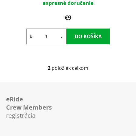
expresné doručenie
€9
DO KOŠÍKA
2
položiek celkom
O
v
l
Z
á
á
d
eRide
p
a
Crew Members
ä
c
registrácia
t
i
i
e
p
e