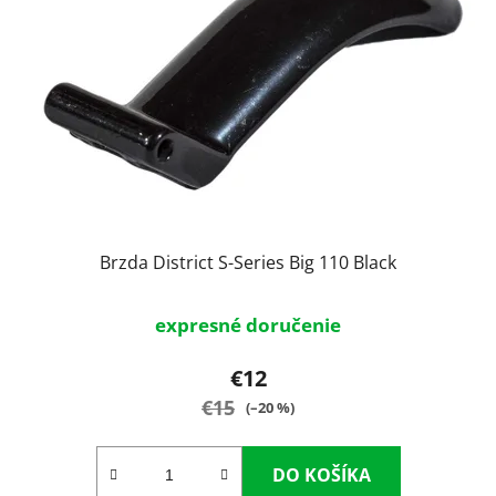
s
p
p
r
r
o
o
d
d
u
u
k
k
t
t
o
o
v
v
Brzda District S-Series Big 110 Black
expresné doručenie
€12
€15
(–20 %)
DO KOŠÍKA