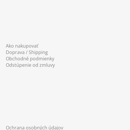
r
v
k
y
v
ý
p
i
Ako nakupovať
s
Doprava / Shipping
u
Obchodné podmienky
Odstúpenie od zmluvy
Ochrana osobných údajov