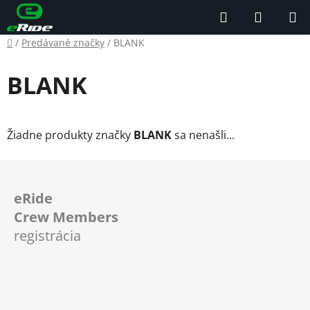
Prejsť
Hľadať
NÁKUP
na
KOŠÍK
obsah
Domov
/
Predávané značky
/
BLANK
BLANK
Žiadne produkty značky
BLANK
sa nenašli...
Z
á
eRide
p
Crew Members
ä
registrácia
t
i
e