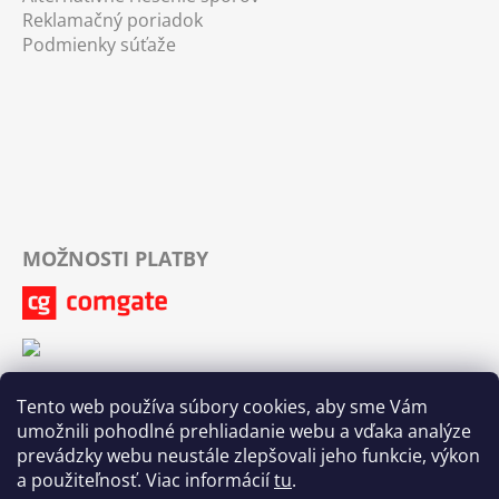
Reklamačný poriadok
Podmienky súťaže
MOŽNOSTI PLATBY
Tento web používa súbory cookies, aby sme Vám
umožnili pohodlné prehliadanie webu a vďaka analýze
prevádzky webu neustále zlepšovali jeho funkcie, výkon
a použiteľnosť. Viac informácií
tu
.