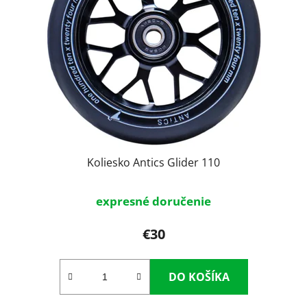
s
p
p
r
r
o
o
d
d
u
u
k
k
t
t
o
o
v
v
Koliesko Antics Glider 110
expresné doručenie
€30
DO KOŠÍKA