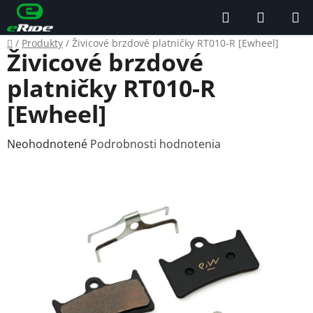
Prejsť
Hľadať
NÁKUP
na
KOŠÍK
obsah
Domov
/
Produkty
/
Živicové brzdové platničky RT010-R [Ewheel]
Živicové brzdové
platničky RT010-R
[Ewheel]
Priemerné
Neohodnotené
Podrobnosti hodnotenia
hodnotenie
produktu
je
0,0
z
5
hviezdičiek.