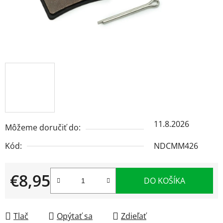
11.8.2026
Môžeme doručiť do:
Kód:
NDCMM426
€8,95
DO KOŠÍKA
Jednotková cena:
Tlač
Opýtať sa
Zdieľať