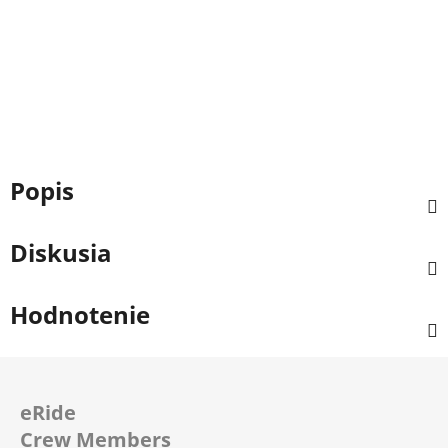
Popis
Diskusia
Hodnotenie
Z
á
eRide
p
Crew Members
ä