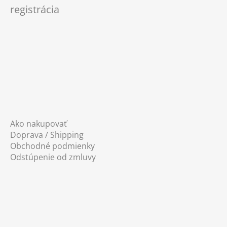
registrácia
t
i
e
Ako nakupovať
Doprava / Shipping
Obchodné podmienky
Odstúpenie od zmluvy