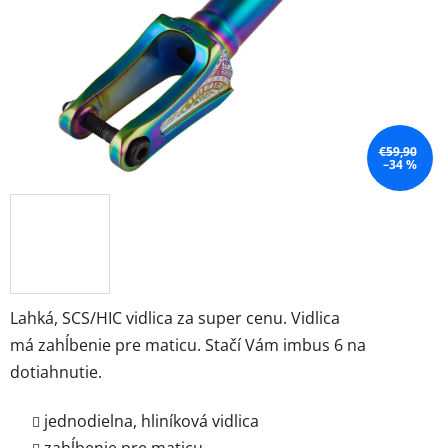
€59,90
–34 %
Lahká, SCS/HIC vidlica za super cenu. Vidlica
má zahĺbenie pre maticu. Stačí Vám imbus 6 na
dotiahnutie.
jednodielna, hliníková vidlica