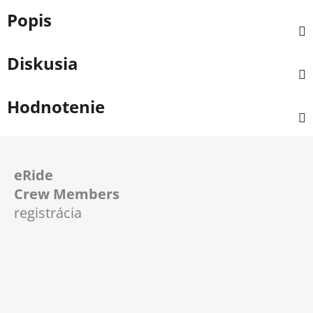
Popis
Diskusia
Hodnotenie
Z
á
eRide
p
Crew Members
ä
registrácia
t
i
e