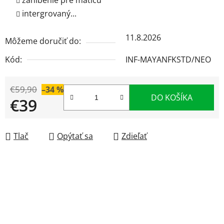
zahĺbenie pre maticu
intergrovaný...
11.8.2026
Môžeme doručiť do:
Kód:
INF-MAYANFKSTD/NEO
€59,90
–34 %
DO KOŠÍKA
€39
Jednotková cena:
Tlač
Opýtať sa
Zdieľať