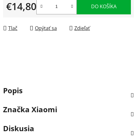
€14,80
DO KOŠÍKA
Jednotková cena:
Tlač
Opýtať sa
Zdieľať
Popis
Značka
Xiaomi
Diskusia