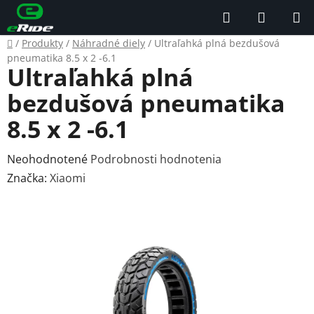
Prejsť
Hľadať
NÁKUP
na
KOŠÍK
obsah
Domov
/
Produkty
/
Náhradné diely
/
Ultraľahká plná bezdušová
pneumatika 8.5 x 2 -6.1
Ultraľahká plná
bezdušová pneumatika
8.5 x 2 -6.1
Priemerné
Neohodnotené
Podrobnosti hodnotenia
hodnotenie
Značka:
Xiaomi
produktu
je
0,0
z
5
hviezdičiek.