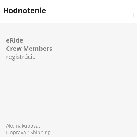
Hodnotenie
Z
á
eRide
p
Crew Members
ä
registrácia
t
i
e
Ako nakupovať
Doprava / Shipping