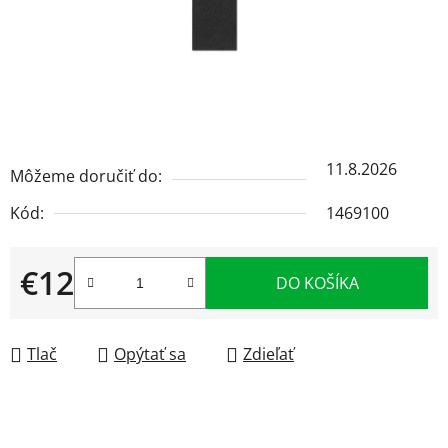
11.8.2026
Môžeme doručiť do:
Kód:
1469100
€12
DO KOŠÍKA
Jednotková cena:
Tlač
Opýtať sa
Zdieľať