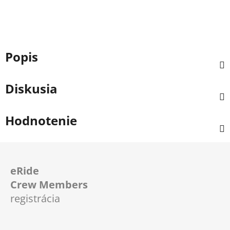
Popis
Diskusia
Hodnotenie
Z
á
eRide
p
Crew Members
ä
registrácia
t
i
e