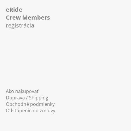
á
eRide
p
Crew Members
ä
registrácia
t
i
e
Ako nakupovať
Doprava / Shipping
Obchodné podmienky
Odstúpenie od zmluvy