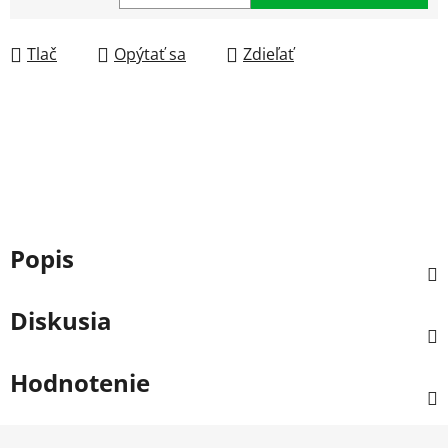
Jednotková cena:
Tlač
Opýtať sa
Zdieľať
Popis
Diskusia
Hodnotenie
Z