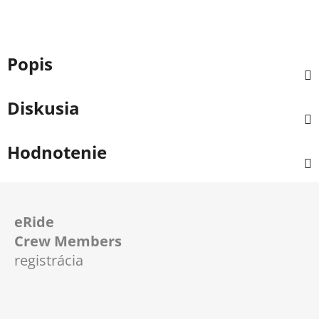
Popis
Diskusia
Hodnotenie
Z
á
eRide
p
Crew Members
ä
registrácia
t
i
e