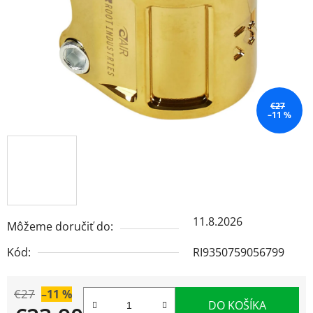
€27
–11 %
11.8.2026
Môžeme doručiť do:
Kód:
RI9350759056799
€27
–11 %
DO KOŠÍKA