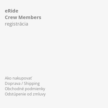
Z
á
eRide
p
Crew Members
ä
registrácia
t
i
e
Ako nakupovať
Doprava / Shipping
Obchodné podmienky
Odstúpenie od zmluvy