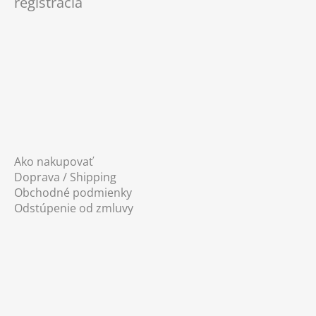
registrácia
t
i
e
Ako nakupovať
Doprava / Shipping
Obchodné podmienky
Odstúpenie od zmluvy