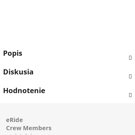
Popis
Diskusia
Hodnotenie
Z
á
eRide
p
Crew Members
ä