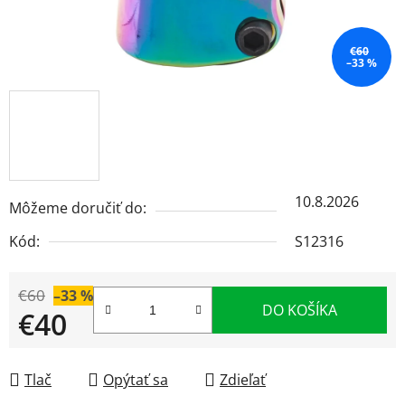
€60
–33 %
10.8.2026
Môžeme doručiť do:
Kód:
S12316
€60
–33 %
DO KOŠÍKA
€40
Jednotková cena:
Tlač
Opýtať sa
Zdieľať