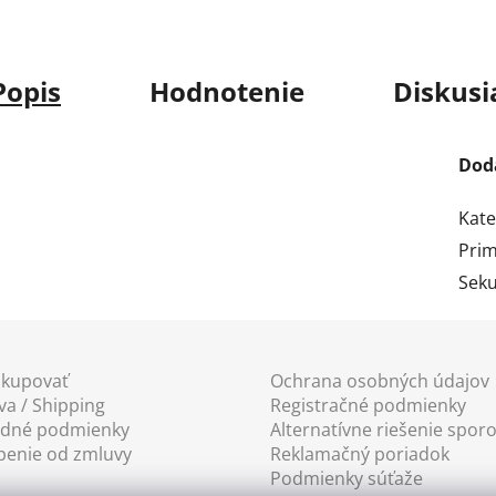
Popis
Hodnotenie
Diskusi
Dod
Kate
Prim
Seku
akupovať
Ochrana osobných údajov
a / Shipping
Registračné podmienky
dné podmienky
Alternatívne riešenie spor
penie od zmluvy
Reklamačný poriadok
Podmienky súťaže