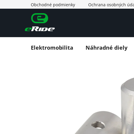
Prejsť
Obchodné podmienky
Ochrana osobných úda
na
obsah
Elektromobilita
Náhradné diely