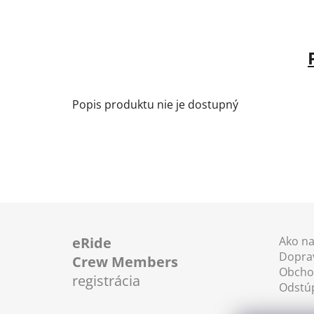
Popis produktu nie je dostupný
Z
á
eRide
Ako n
Doprav
p
Crew Members
Obcho
ä
registrácia
Odstú
t