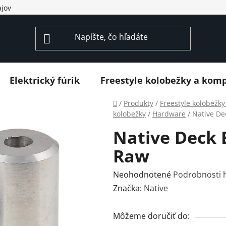
jov
Elektrický fúrik
Freestyle kolobežky a kom
Domov
/
Produkty
/
Freestyle kolobežk
kolobežky
/
Hardware
/
Native De
Native Deck 
Raw
Priemerné
Neohodnotené
Podrobnosti 
hodnotenie
Značka:
Native
produktu
je
Môžeme doručiť do: