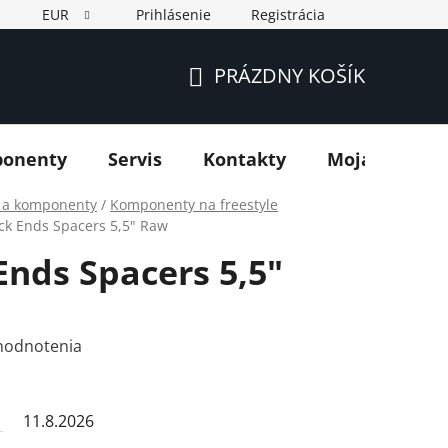
EUR
Prihlásenie
Registrácia
PRÁZDNY KOŠÍK
NÁKUPNÝ
KOŠÍK
ponenty
Servis
Kontakty
Moja objedn
y a komponenty
/
Komponenty na freestyle
ck Ends Spacers 5,5" Raw
Ends Spacers 5,5"
hodnotenia
11.8.2026