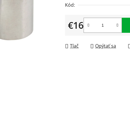
0,0
Kód:
z
5
€16
hviezdičiek.
Jednotková cena:
Tlač
Opýtať sa