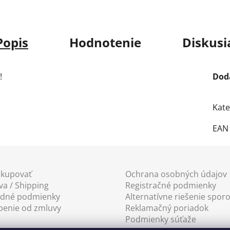
Popis
Hodnotenie
Diskusi
!
Dod
Kate
EAN
akupovať
Ochrana osobných údajov
a / Shipping
Registračné podmienky
dné podmienky
Alternatívne riešenie spor
penie od zmluvy
Reklamačný poriadok
Podmienky súťaže