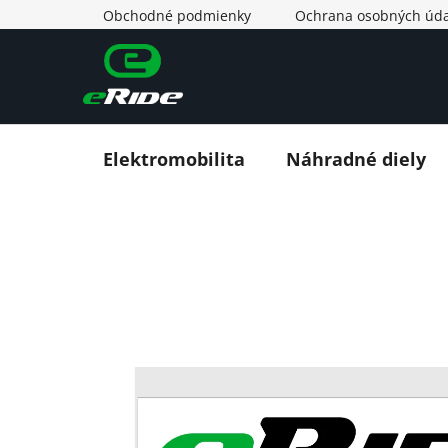
Prejsť
Obchodné podmienky
Ochrana osobných úda
na
obsah
Elektromobilita
Náhradné diely