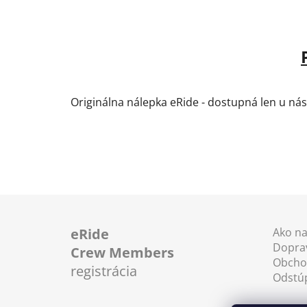
Originálna nálepka eRide - dostupná len u nás
Z
á
eRide
Ako n
Doprav
p
Crew Members
Obcho
ä
registrácia
Odstú
t
i