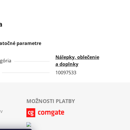
a
atočné parametre
Nálepky, oblečenie
gória
a doplnky
10097533
MOŽNOSTI PLATBY
ov