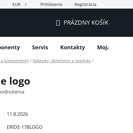
EUR
Prihlásenie
Registrácia
PRÁZDNY KOŠÍK
NÁKUPNÝ
KOŠÍK
ponenty
Servis
Kontakty
Moja objedn
y a komponenty
/
Nálepky, oblečenie a doplnky
/
e logo
hodnotenia
11.8.2026
ERIDE-178LOGO