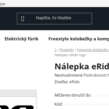
jov
Elektrický fúrik
Freestyle kolobežky a kom
Domov
/
Produkty
/
Freestyle kolobežk
Nálepka eRide logo
Nálepka eRid
Priemerné
Neohodnotené
Podrobnosti 
hodnotenie
Značka:
eRide
produktu
je
Môžeme doručiť do:
0,0
Kód:
z