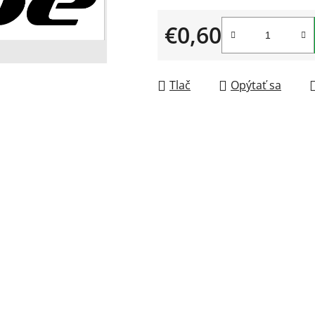
5
€0,60
hviezdičiek.
Jednotková cena:
Tlač
Opýtať sa