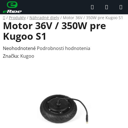
Prejsť
Hľadať
NÁKUP
na
KOŠÍK
obsah
Domov
/
Produkty
/
Náhradné diely
/
Motor 36V / 350W pre Kugoo S1
Motor 36V / 350W pre
Kugoo S1
Priemerné
Neohodnotené
Podrobnosti hodnotenia
hodnotenie
Značka:
Kugoo
produktu
je
0,0
z
5
hviezdičiek.