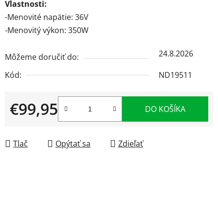
Vlastnosti:
-Menovité napätie: 36V
-Menovitý výkon: 350W
24.8.2026
Môžeme doručiť do:
Kód:
ND19511
€99,95
DO KOŠÍKA
Jednotková cena:
Tlač
Opýtať sa
Zdieľať