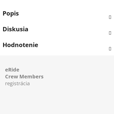
Popis
Diskusia
Hodnotenie
Z
á
eRide
p
Crew Members
ä
registrácia
t
i
e