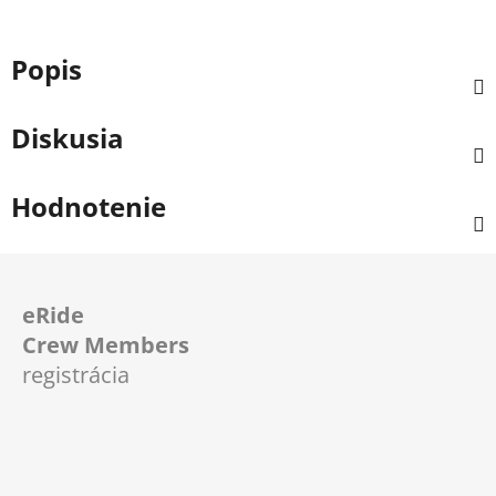
Popis
Diskusia
Hodnotenie
Z
á
eRide
p
Crew Members
ä
registrácia
t
i
e