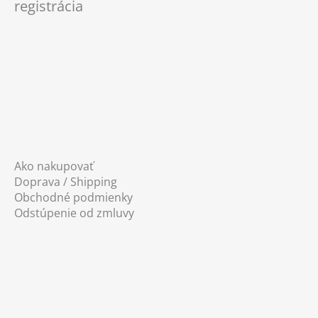
registrácia
t
i
e
Ako nakupovať
Doprava / Shipping
Obchodné podmienky
Odstúpenie od zmluvy