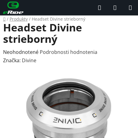
Prejsť
Hľadať
NÁKUP
na
KOŠÍK
obsah
Domov
/
Produkty
/
Headset Divine strieborný
Headset Divine
strieborný
Priemerné
Neohodnotené
Podrobnosti hodnotenia
hodnotenie
Značka:
Divine
produktu
je
0,0
z
5
hviezdičiek.