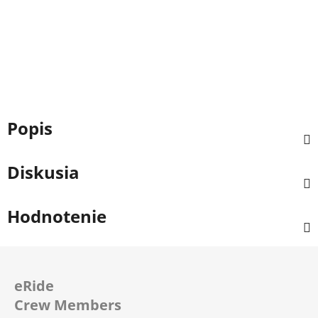
Popis
Diskusia
Hodnotenie
Z
á
eRide
p
Crew Members
ä