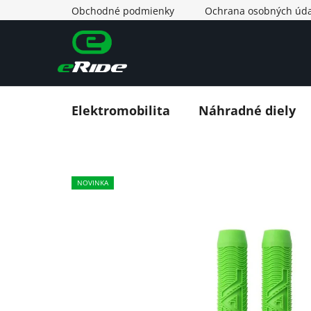
Prejsť
Obchodné podmienky
Ochrana osobných úda
na
obsah
Elektromobilita
Náhradné diely
NOVINKA