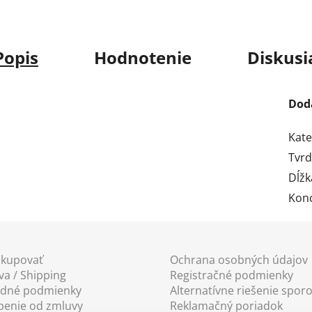
Popis
Hodnotenie
Diskusi
Dod
Kate
Tvrd
Dĺžk
Konc
akupovať
Ochrana osobných údajov
a / Shipping
Registračné podmienky
dné podmienky
Alternatívne riešenie spor
penie od zmluvy
Reklamačný poriadok