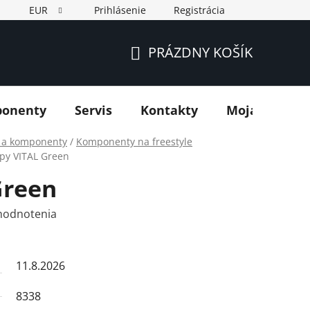
EUR
Prihlásenie
Registrácia
PRÁZDNY KOŠÍK
NÁKUPNÝ
KOŠÍK
ponenty
Servis
Kontakty
Moja objedn
y a komponenty
/
Komponenty na freestyle
ipy VITAL Green
Green
hodnotenia
11.8.2026
8338