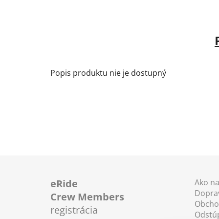
Popis produktu nie je dostupný
Z
á
eRide
Ako n
Doprav
p
Crew Members
Obcho
ä
registrácia
Odstú