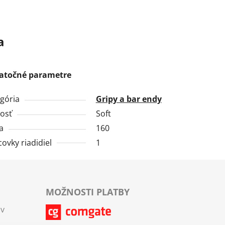
a
atočné parametre
gória
Gripy a bar endy
osť
Soft
a
160
ovky riadidiel
1
MOŽNOSTI PLATBY
ov