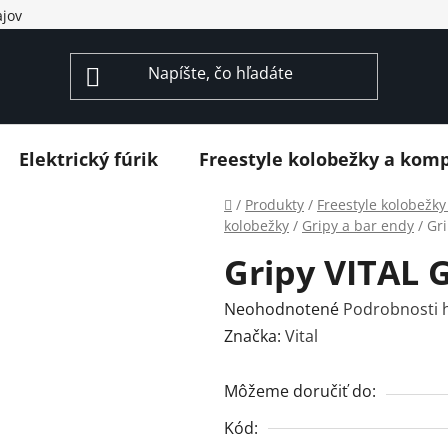
jov
Elektrický fúrik
Freestyle kolobežky a kom
Domov
/
Produkty
/
Freestyle kolobežk
kolobežky
/
Gripy a bar endy
/
Gr
Gripy VITAL 
Priemerné
Neohodnotené
Podrobnosti 
hodnotenie
Značka:
Vital
produktu
je
Môžeme doručiť do:
0,0
Kód:
z