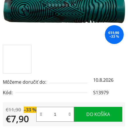
€11,90
–33 %
10.8.2026
Môžeme doručiť do:
Kód:
S13979
€11,90
–33 %
DO KOŠÍKA
€7,90
Jednotková cena: