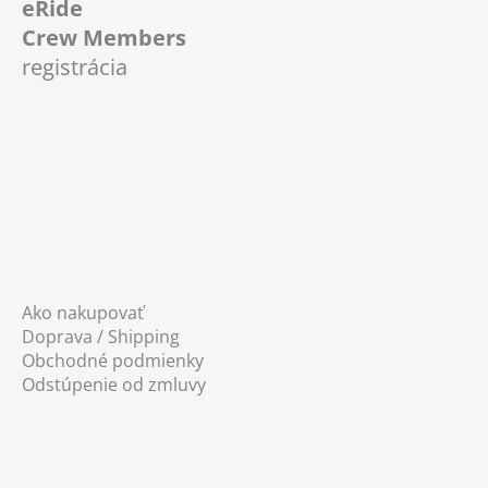
eRide
p
Crew Members
ä
registrácia
t
i
e
Ako nakupovať
Doprava / Shipping
Obchodné podmienky
Odstúpenie od zmluvy