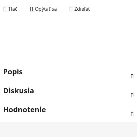
Tlač
Opýtať sa
Zdieľať
Popis
Diskusia
Hodnotenie
Z
á