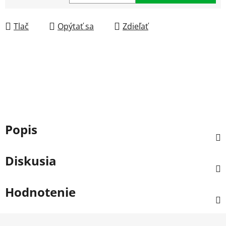
Jednotková cena:
Tlač
Opýtať sa
Zdieľať
Popis
Diskusia
Hodnotenie
Z