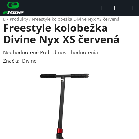
Prejsť
Hľadať
NÁKUP
na
KOŠÍK
obsah
Domov
/
Produkty
/
Freestyle kolobežka Divine Nyx XS červená
Freestyle kolobežka
Divine Nyx XS červená
Priemerné
Neohodnotené
Podrobnosti hodnotenia
hodnotenie
Značka:
Divine
produktu
je
0,0
z
5
hviezdičiek.