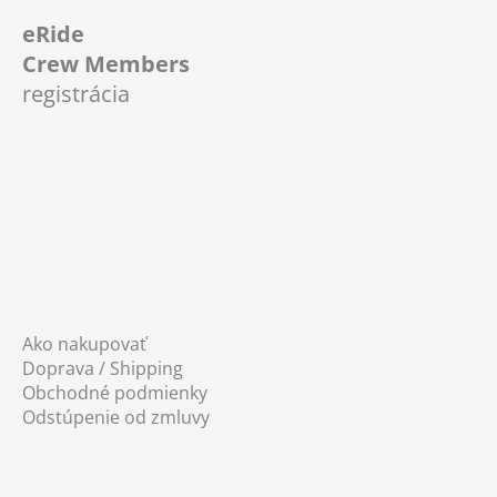
á
eRide
p
Crew Members
ä
registrácia
t
i
e
Ako nakupovať
Doprava / Shipping
Obchodné podmienky
Odstúpenie od zmluvy