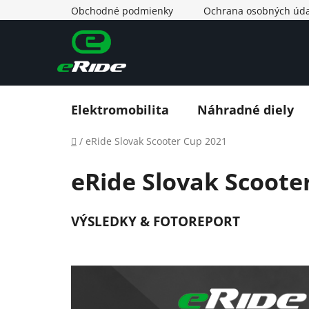
Prejsť
Obchodné podmienky
Ochrana osobných úda
na
obsah
Elektromobilita
Náhradné diely
Domov
/
eRide Slovak Scooter Cup 2021
eRide Slovak Scoote
VÝSLEDKY & FOTOREPORT