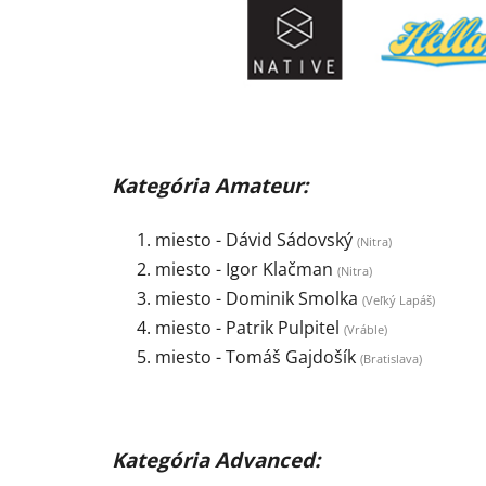
Kategória Amateur:
miesto - Dávid Sádovský
(Nitra)
miesto - Igor Klačman
(Nitra)
miesto - Dominik Smolka
(
Veľký Lapáš)
miesto - Patrik Pulpitel
(Vráble)
miesto - Tomáš Gajdošík
(Bratislava)
Kategória Advanced: