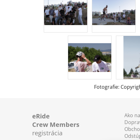
Fotografie: Copyrig
Z
á
eRide
Ako n
Doprav
p
Crew Members
Obcho
ä
registrácia
Odstú