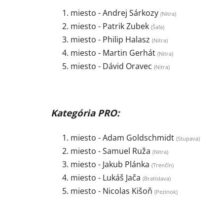
miesto - Andrej Sárkozy
(Nitra)
miesto - Patrik Zubek
(Šaľa)
miesto - Philip Halasz
(Nitra)
miesto - Martin Gerhát
(Nitra)
miesto -
Dávid Oravec
(
Nitra)
Kategória PRO:
miesto - Adam Goldschmidt
(Stupava)
miesto - Samuel Ruža
(Nitra)
miesto - Jakub Plánka
(Trenčín)
miesto - Lukáš Jača
(Bratislava)
miesto - Nicolas Kišoň
(
Pezinok)