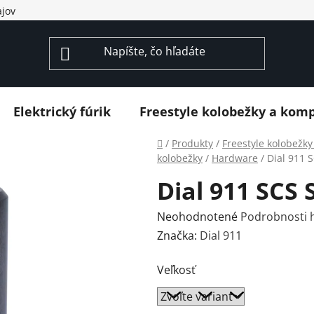
jov
Elektrický fúrik
Freestyle kolobežky a kom
Domov
/
Produkty
/
Freestyle kolobežk
kolobežky
/
Hardware
/
Dial 911 
Dial 911 SCS 
Priemerné
Neohodnotené
Podrobnosti 
hodnotenie
Značka:
Dial 911
produktu
Veľkosť
je
0,0
z