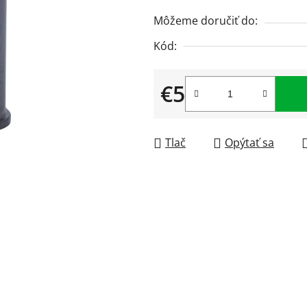
5
Môžeme doručiť do:
hviezdičiek.
Kód:
€5
Jednotková cena:
Tlač
Opýtať sa