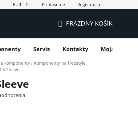
EUR
Prihlásenie
Registrácia
PRÁZDNY KOŠÍK
NÁKUPNÝ
KOŠÍK
ponenty
Servis
Kontakty
Moja objedn
y a komponenty
/
Komponenty na freestyle
SCS Sleeve
Sleeve
hodnotenia