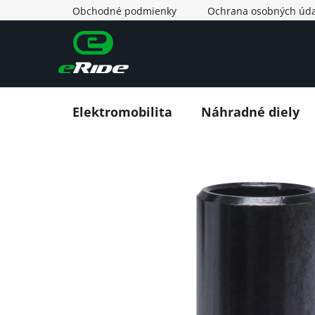
Prejsť
Obchodné podmienky
Ochrana osobných úda
na
obsah
Elektromobilita
Náhradné diely