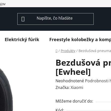
jov
Elektrický fúrik
Freestyle kolobežky a kom
Domov
/
Produkty
/
Bezdušová pneumat
Bezdušová p
[Ewheel]
Priemerné
Neohodnotené
Podrobnosti 
hodnotenie
Značka:
Xiaomi
produktu
je
Môžeme doručiť do:
0,0
Kód: