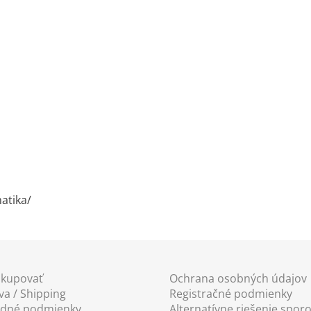
atika/
akupovať
Ochrana osobných údajov
a / Shipping
Registračné podmienky
dné podmienky
Alternatívne riešenie spor