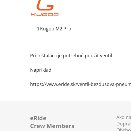
Kugoo M2 Pro
Pri inštalácii je potrebné použiť ventil.
Napríklad:
https://www.eride.sk/ventil-bezdusova-pneum
Z
á
eRide
Ako n
Doprav
p
Crew Members
Obcho