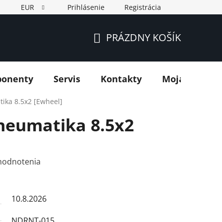
EUR
Prihlásenie
Registrácia
PRÁZDNY KOŠÍK
NÁKUPNÝ
KOŠÍK
ponenty
Servis
Kontakty
Moja objedn
ika 8.5x2 [Ewheel]
neumatika 8.5x2
hodnotenia
10.8.2026
NDRNT-015