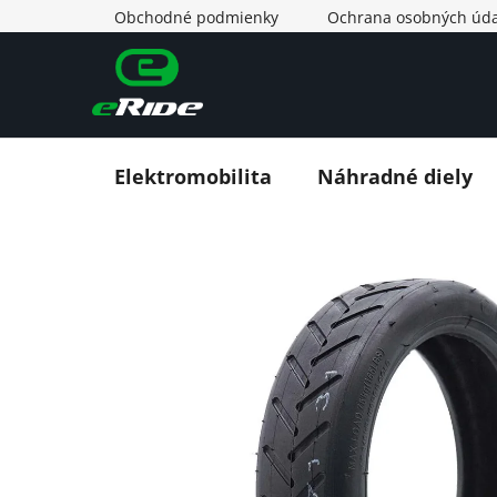
Prejsť
Obchodné podmienky
Ochrana osobných úda
na
obsah
Elektromobilita
Náhradné diely