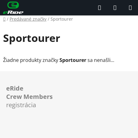
Prejsť
Hľadať
NÁKUP
na
KOŠÍK
obsah
Domov
/
Predávané značky
/
Sportourer
Sportourer
Žiadne produkty značky
Sportourer
sa nenašli...
Z
á
eRide
p
Crew Members
ä
registrácia
t
i
e