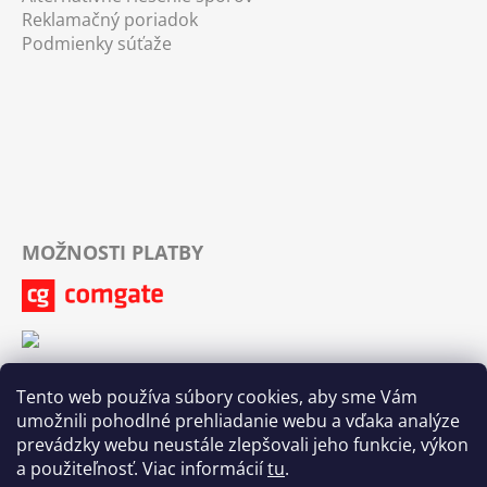
Reklamačný poriadok
Podmienky súťaže
MOŽNOSTI PLATBY
Tento web používa súbory cookies, aby sme Vám
umožnili pohodlné prehliadanie webu a vďaka analýze
prevádzky webu neustále zlepšovali jeho funkcie, výkon
a použiteľnosť. Viac informácií
tu
.