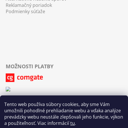
Reklamačný poriadok
Podmienky súťaže
MOŽNOSTI PLATBY
Tento web používa súbory cookies, aby sme Vám
umožnili pohodlné prehliadanie webu a vďaka analýze
prevádzky webu neustále zlepšovali jeho funkcie, výkon
a použiteľnosť. Viac informácií
tu
.