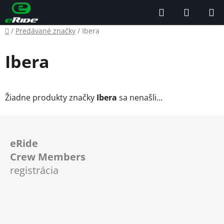
Prejsť
Hľadať
NÁKUP
na
KOŠÍK
obsah
Domov
/
Predávané značky
/
Ibera
Ibera
Žiadne produkty značky
Ibera
sa nenašli...
Z
á
eRide
p
Crew Members
ä
registrácia
t
i
e