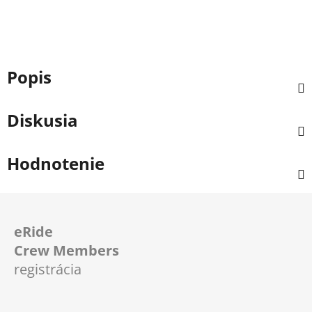
Popis
Diskusia
Hodnotenie
Z
á
eRide
p
Crew Members
ä
registrácia
t
i
e